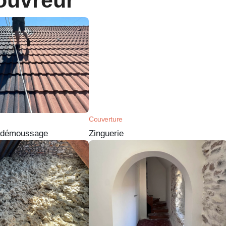
ouvreur
Couverture
t démoussage
Zinguerie