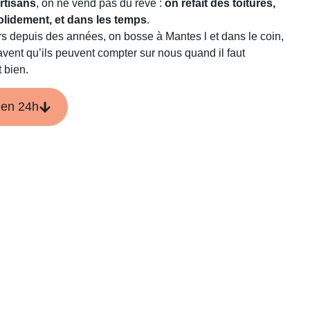
rtisans
, on ne vend pas du rêve :
on refait des toitures,
olidement, et dans les temps
.
s depuis des années, on bosse à Mantes l et dans le coin,
savent qu’ils peuvent compter sur nous quand il faut
t bien.
 en 24h