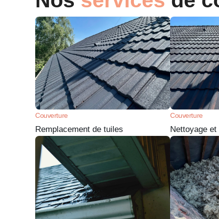
Nos
services
de c
Couverture
Couverture
Remplacement de tuiles
Nettoyage e