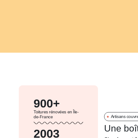
900
+
Toitures rénovées en Île-
Artisans couvr
de-France
Une boît
2003