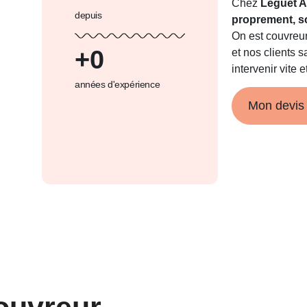
Chez
Leguet A
depuis
proprement, s
On est couvreur
+
0
et nos clients 
intervenir vite e
années d'expérience
Mon devis