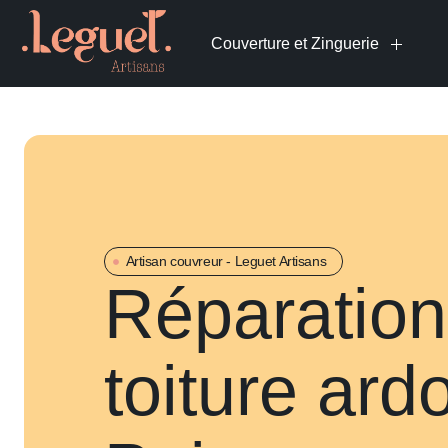
Couverture et Zinguerie
Artisan couvreur - Leguet Artisans
Réparation
toiture ard