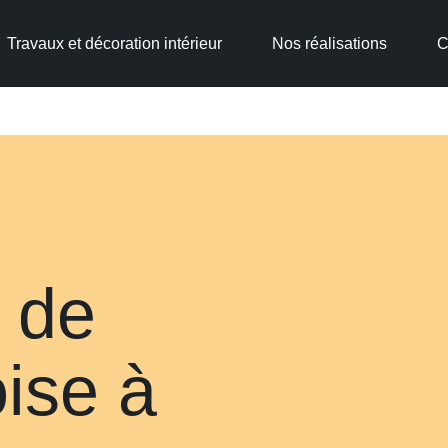
01 87
5.0
8 avis
Travaux et décoration intérieur
Nos réalisations
C
 de
oise à