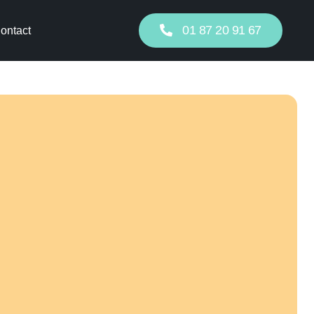
 20 91 67
01 87 20 91 67
ontact