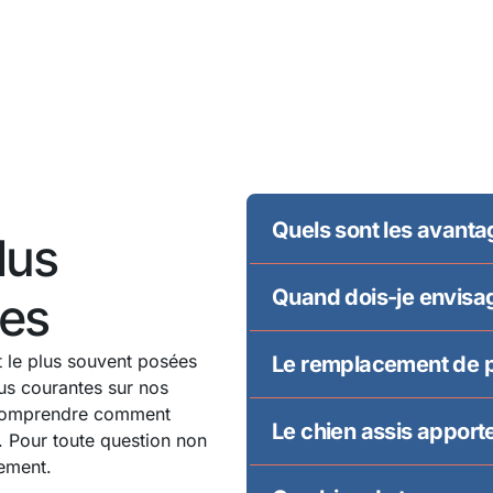
Quels sont les avantag
lus
Quand dois-je envisag
es
t le plus souvent posées
Le remplacement de pa
us courantes sur nos
 comprendre comment
Le chien assis apport
 Pour toute question non
tement.