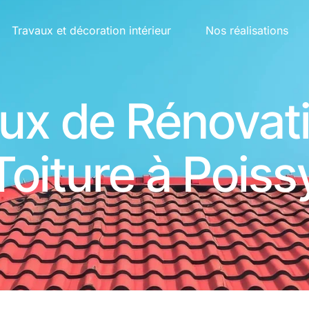
01 87
5.0
8 avis
Travaux et décoration intérieur
Nos réalisations
ux de Rénovat
Toiture à Poiss