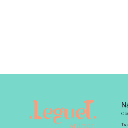
Na
Cou
Tra