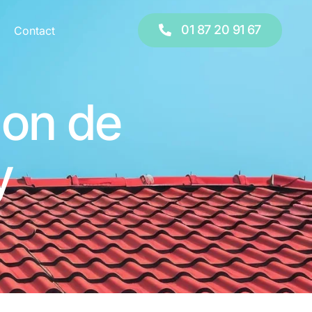
 20 91 67
01 87 20 91 67
Contact
ion de
y