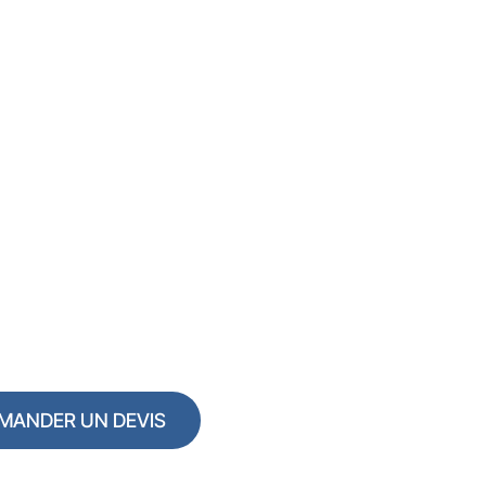
ENDRE CONTACT
t Artisan pour tous vo
oiture et rénovation
plus d’informations sur nos services, nous sommes à votre 
 à nous contacter. Nous nous engageons à vous répondre ra
vez besoin pour vos projets de toiture et de rénovation.
MANDER UN DEVIS