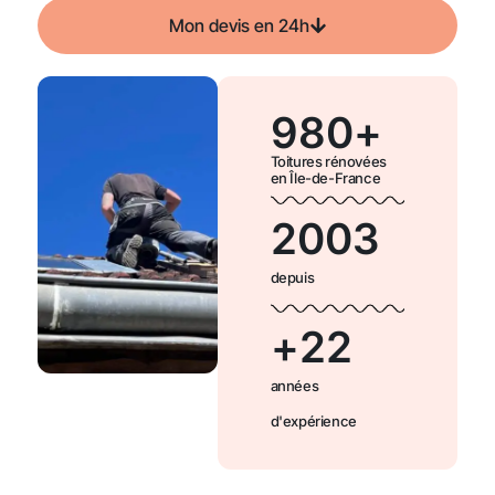
Mon devis en 24h
980
+
Toitures rénovées
en Île-de-France
2003
depuis
+
22
années
d'expérience