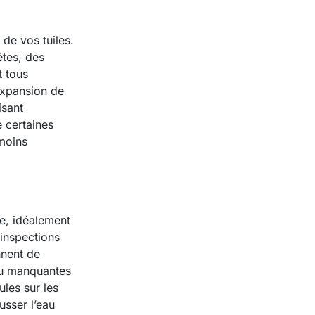
de vos tuiles.
tes, des
t tous
’expansion de
isant
e certaines
 moins
e, idéalement
inspections
nnent de
ou manquantes
les sur les
usser l’eau