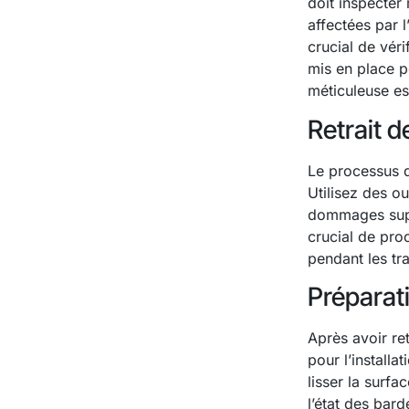
doit inspecter
affectées par l’
crucial de vér
mis en place p
méticuleuse est
Retrait 
Le processus 
Utilisez des o
dommages suppl
crucial de pro
pendant les tr
Préparati
Après avoir re
pour l’install
lisser la surf
l’état des bar