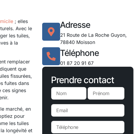
micile
; elles
Adresse
turels. Avec le
21 Route de La Roche Guyon,
r les tuiles,
78840 Moisson
ves à la
Téléphone
ment remplacer
01 87 20 91 67
ndiquent que
iles fissurées,
Prendre contact
s fuites dans
e ces signes
nir.
 le marché, en
optiez pour
me les tuiles
la longévité et