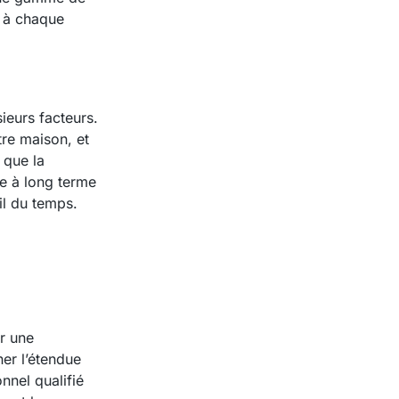
t à chaque
ieurs facteurs.
tre maison, et
 que la
ce à long terme
il du temps.
er une
er l’étendue
nnel qualifié