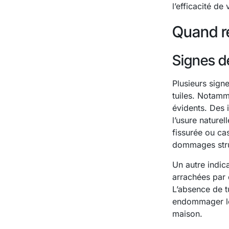
l’efficacité de 
Quand re
Signes d
Plusieurs sign
tuiles. Notamme
évidents. Des 
l’usure nature
fissurée ou cas
dommages struc
Un autre indic
arrachées par 
L’absence de t
endommager les
maison.