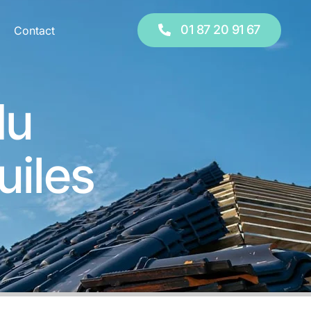
 20 91 67
01 87 20 91 67
Contact
du
uiles