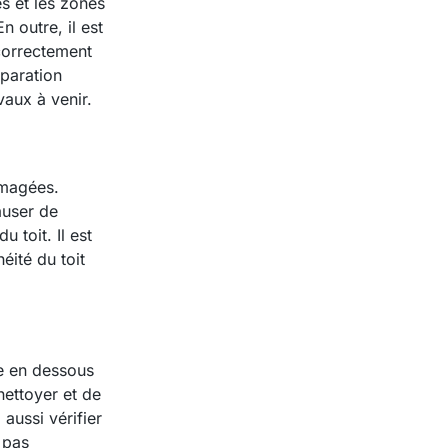
es et les zones
En outre, il est
 correctement
éparation
vaux à venir.
mmagées.
auser de
 toit. Il est
ité du toit
ce en dessous
nettoyer et de
aussi vérifier
 pas