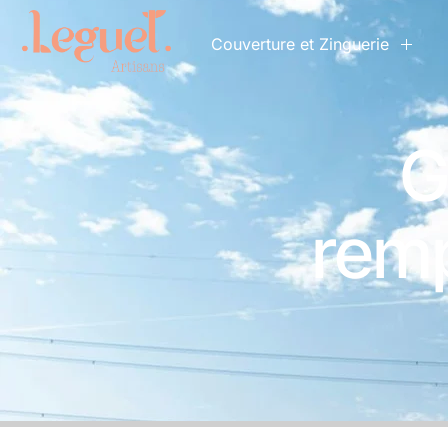
Couverture et Zinguerie
G
remp