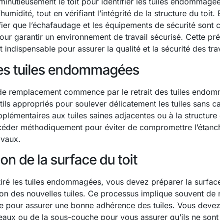
 minutieusement le toit pour identifier les tuiles endommagé
humidité, tout en vérifiant l’intégrité de la structure du toit. 
ifier que l’échafaudage et les équipements de sécurité sont
our garantir un environnement de travail sécurisé. Cette pr
 indispensable pour assurer la qualité et la sécurité des tra
des tuiles endommagées
de remplacement commence par le retrait des tuiles endo
utils appropriés pour soulever délicatement les tuiles sans c
émentaires aux tuiles saines adjacentes ou à la structure du
céder méthodiquement pour éviter de compromettre l’étanché
avaux.
on de la surface du toit
tiré les tuiles endommagées, vous devez préparer la surfa
ation des nouvelles tuiles. Ce processus implique souvent de 
ace pour assurer une bonne adhérence des tuiles. Vous devez 
deaux ou de la sous-couche pour vous assurer qu’ils ne sont