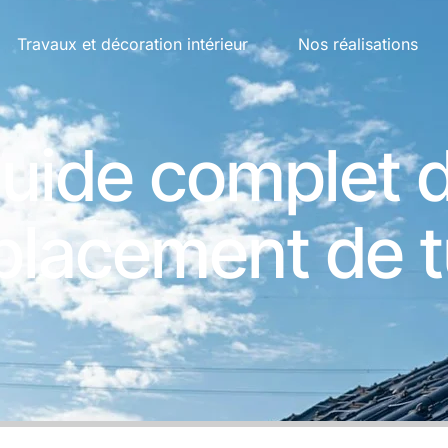
01 87
5.0
8 avis
Travaux et décoration intérieur
Nos réalisations
uide complet 
lacement de t