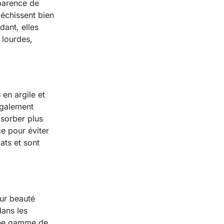
pparence de
léchissent bien
dant, elles
 lourdes,
 en argile et
également
bsorber plus
ce pour éviter
ats et sont
eur beauté
dans les
e une gamme de