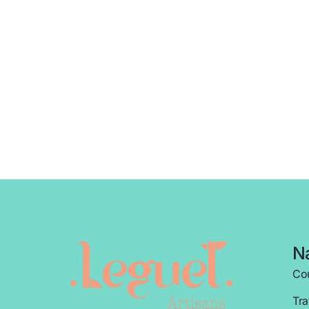
Na
Cou
Tra