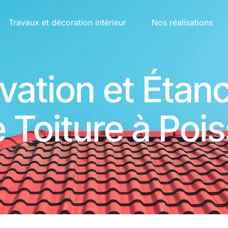
01 87
5.0
8 avis
Travaux et décoration intérieur
Nos réalisations
vation et Étanc
 Toiture à Poi