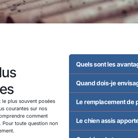
Quels sont les avantag
lus
Quand dois-je envisag
es
t le plus souvent posées
Le remplacement de pa
us courantes sur nos
 comprendre comment
Le chien assis apport
 Pour toute question non
tement.