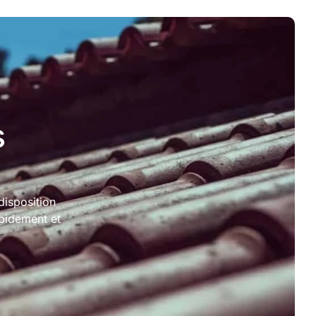
s
disposition
pidement et