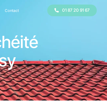
 20 91 67
01 87 20 91 67
Contact
héité
ssy